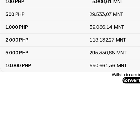
100
PHP
5.906
,61
MNT
500
PHP
29.533
,07
MNT
1.000
PHP
59.066
,14
MNT
2.000
PHP
118.132
,27
MNT
5.000
PHP
295.330
,68
MNT
10.000
PHP
590.661
,36
MNT
Willst du a
Konvert