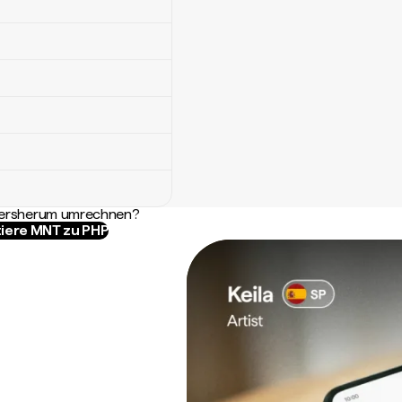
ndersherum umrechnen?
iere MNT zu PHP