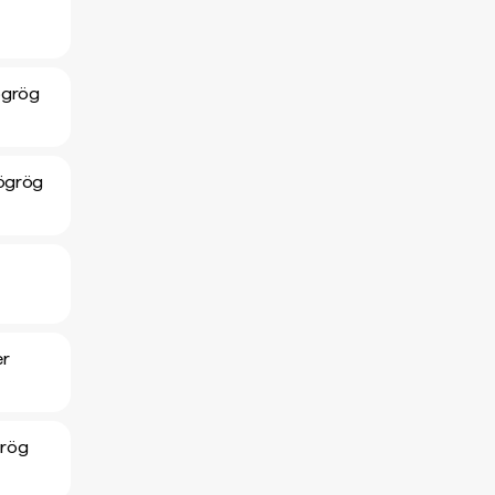
ögrög
Tögrög
er
grög