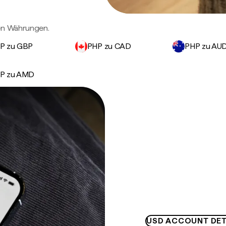
gen Währungen.
P zu GBP
PHP zu CAD
PHP zu AU
P zu AMD
USD ACCOUNT DET