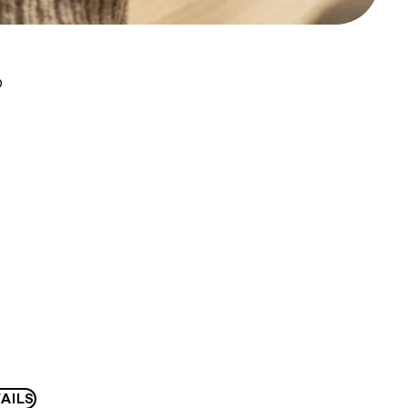
D
AILS