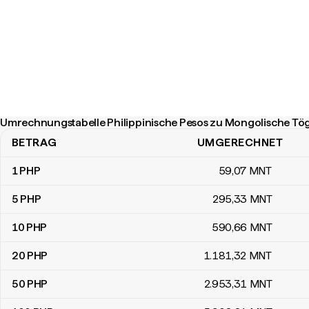
Umrechnungstabelle Philippinische Pesos zu Mongolische Tö
BETRAG
UMGERECHNET
Umrechnungstabelle Philippinische Pesos zu Mongolische Tögr
1
PHP
59
,07
MNT
5
PHP
295
,33
MNT
10
PHP
590
,66
MNT
20
PHP
1.181
,32
MNT
50
PHP
2.953
,31
MNT