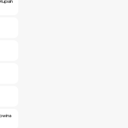
 Rupiah
gowina