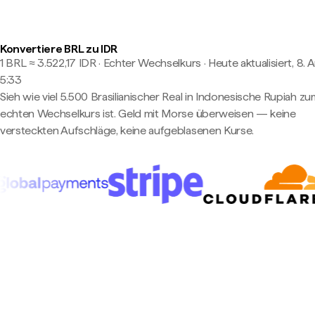
Konvertiere BRL zu IDR
1 BRL ≈ 3.522,17 IDR · Echter Wechselkurs
·
Heute aktualisiert, 8. 
5:33
Sieh wie viel 5.500 Brasilianischer Real in Indonesische Rupiah zu
echten Wechselkurs ist. Geld mit Morse überweisen — keine
versteckten Aufschläge, keine aufgeblasenen Kurse.