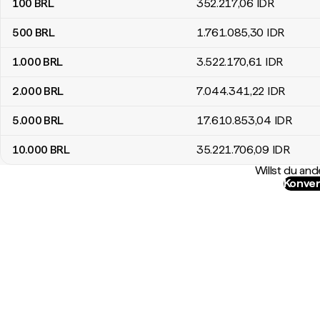
100
BRL
352.217
,06
IDR
500
BRL
1.761.085
,30
IDR
1.000
BRL
3.522.170
,61
IDR
2.000
BRL
7.044.341
,22
IDR
5.000
BRL
17.610.853
,04
IDR
10.000
BRL
35.221.706
,09
IDR
Willst du a
Konver