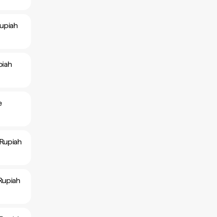
Rupiah
piah
e
 Rupiah
Rupiah