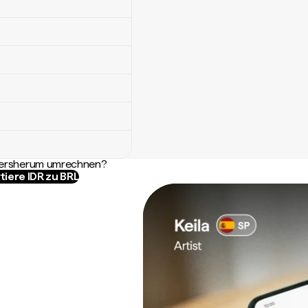
ndersherum umrechnen?
tiere IDR zu BRL