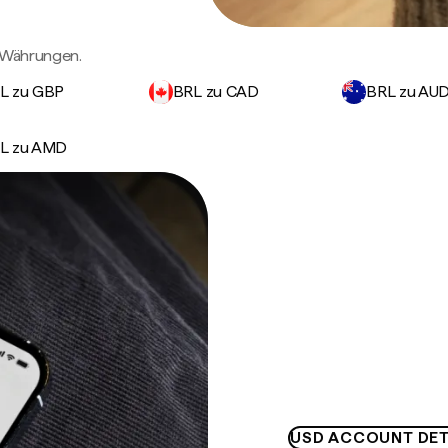
n Währungen.
L zu GBP
BRL zu CAD
BRL zu AU
L zu AMD
USD ACCOUNT DET