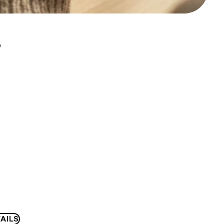
D
AILS