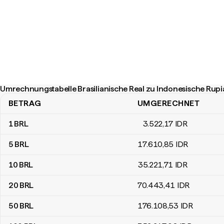
Umrechnungstabelle Brasilianische Real zu Indonesische Rup
BETRAG
UMGERECHNET
Umrechnungstabelle Brasilianische Real zu Indonesische Rupiah
1
BRL
3.522
,17
IDR
5
BRL
17.610
,85
IDR
10
BRL
35.221
,71
IDR
20
BRL
70.443
,41
IDR
50
BRL
176.108
,53
IDR