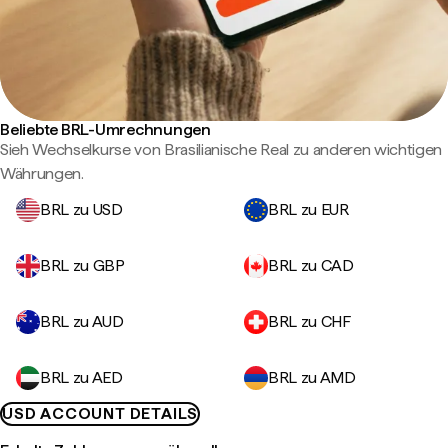
Beliebte BRL-Umrechnungen
Sieh Wechselkurse von Brasilianische Real zu anderen wichtigen
Währungen.
BRL zu USD
BRL zu EUR
BRL zu GBP
BRL zu CAD
BRL zu AUD
BRL zu CHF
BRL zu AED
BRL zu AMD
USD ACCOUNT DETAILS