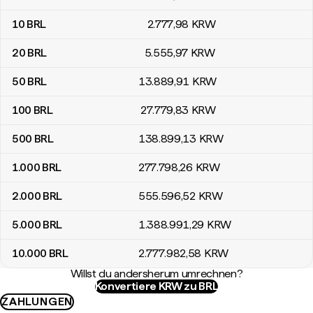
10
BRL
2.777
,98
KRW
20
BRL
5.555
,97
KRW
50
BRL
13.889
,91
KRW
100
BRL
27.779
,83
KRW
500
BRL
138.899
,13
KRW
1.000
BRL
277.798
,26
KRW
2.000
BRL
555.596
,52
KRW
5.000
BRL
1.388.991
,29
KRW
10.000
BRL
2.777.982
,58
KRW
Willst du andersherum umrechnen?
Konvertiere KRW zu BRL
ZAHLUNGEN