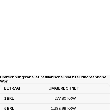
Umrechnungstabelle Brasilianische Real zu Südkoreanische
Won
BETRAG
UMGERECHNET
Umrechnungstabelle Brasilianische Real zu Südkoreanische Won
1
BRL
277
,80
KRW
5
BRL
1.388
,99
KRW