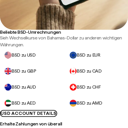
Beliebte BSD-Umrechnungen
Sieh Wechselkurse von Bahamas-Dollar zu anderen wichtigen
Währungen.
BSD zu USD
BSD zu EUR
BSD zu GBP
BSD zu CAD
BSD zu AUD
BSD zu CHF
BSD zu AED
BSD zu AMD
USD ACCOUNT DETAILS
Erhalte Zahlungen von überall