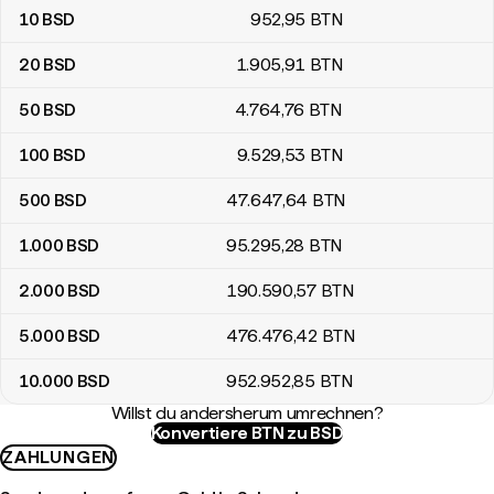
10
BSD
952
,95
BTN
20
BSD
1.905
,91
BTN
50
BSD
4.764
,76
BTN
100
BSD
9.529
,53
BTN
500
BSD
47.647
,64
BTN
1.000
BSD
95.295
,28
BTN
2.000
BSD
190.590
,57
BTN
5.000
BSD
476.476
,42
BTN
10.000
BSD
952.952
,85
BTN
Willst du andersherum umrechnen?
Konvertiere BTN zu BSD
ZAHLUNGEN