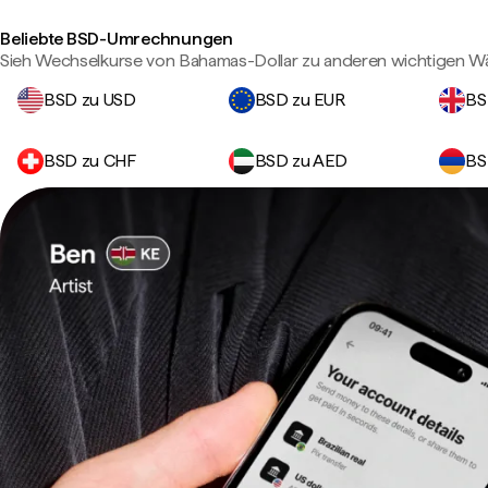
Beliebte BSD-Umrechnungen
Sieh Wechselkurse von Bahamas-Dollar zu anderen wichtigen W
BSD zu USD
BSD zu EUR
BS
BSD zu CHF
BSD zu AED
BS