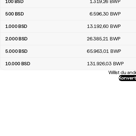
100
BSD
1.319
,26
BWP
500
BSD
6.596
,30
BWP
1.000
BSD
13.192
,60
BWP
2.000
BSD
26.385
,21
BWP
5.000
BSD
65.963
,01
BWP
10.000
BSD
131.926
,03
BWP
Willst du a
Konvert