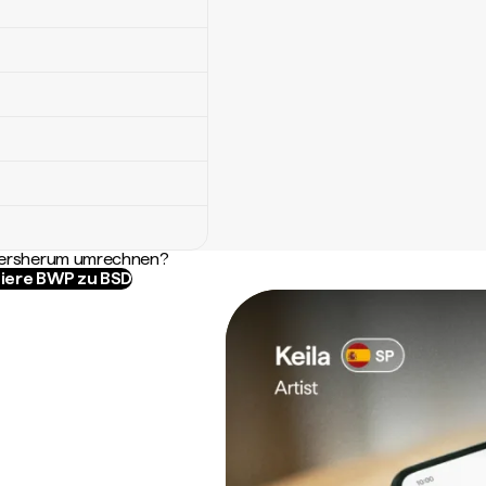
ndersherum umrechnen?
iere BWP zu BSD