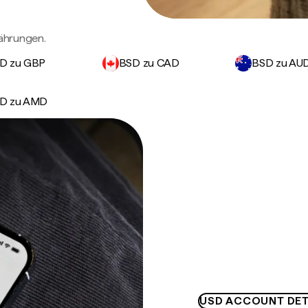
ährungen.
D zu GBP
BSD zu CAD
BSD zu AU
D zu AMD
USD ACCOUNT DET