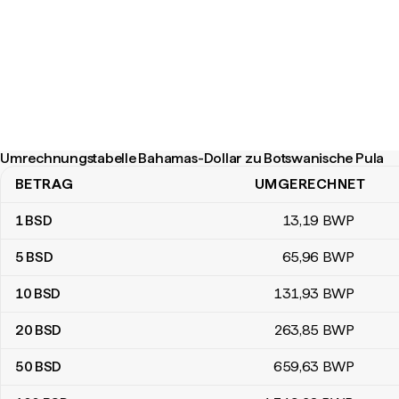
Umrechnungstabelle Bahamas-Dollar zu Botswanische Pula
BETRAG
UMGERECHNET
Umrechnungstabelle Bahamas-Dollar zu Botswanische Pula
1
BSD
13
,19
BWP
5
BSD
65
,96
BWP
10
BSD
131
,93
BWP
20
BSD
263
,85
BWP
50
BSD
659
,63
BWP