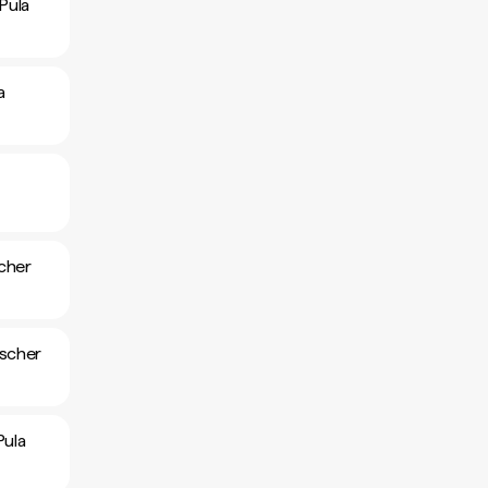
Pula
a
cher
ischer
Pula