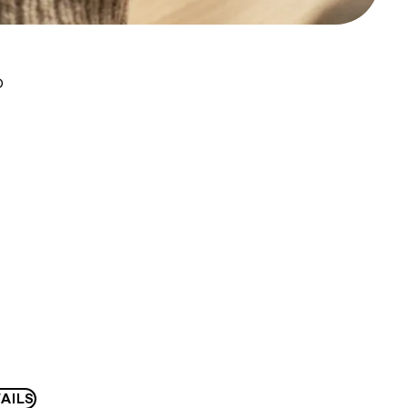
D
AILS