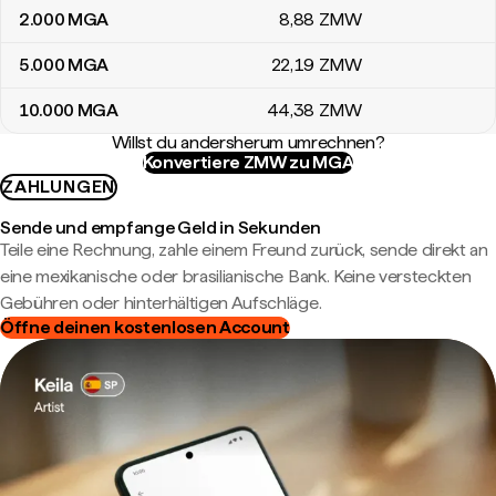
2.000
MGA
8
,88
ZMW
5.000
MGA
22
,19
ZMW
10.000
MGA
44
,38
ZMW
Willst du andersherum umrechnen?
Konvertiere ZMW zu MGA
ZAHLUNGEN
Sende und empfange Geld in Sekunden
Teile eine Rechnung, zahle einem Freund zurück, sende direkt an
eine mexikanische oder brasilianische Bank. Keine versteckten
Gebühren oder hinterhältigen Aufschläge.
Öffne deinen kostenlosen Account