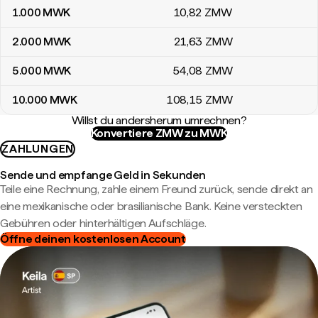
1.000
MWK
10
,82
ZMW
2.000
MWK
21
,63
ZMW
5.000
MWK
54
,08
ZMW
10.000
MWK
108
,15
ZMW
Willst du andersherum umrechnen?
Konvertiere ZMW zu MWK
ZAHLUNGEN
Sende und empfange Geld in Sekunden
Teile eine Rechnung, zahle einem Freund zurück, sende direkt an
eine mexikanische oder brasilianische Bank. Keine versteckten
Gebühren oder hinterhältigen Aufschläge.
Öffne deinen kostenlosen Account