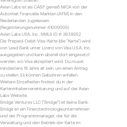
Vereinigten Staaten
Avian Labs ist als CASP gemäß MiCA von der
Autoriteit Financiële Markten (AFM) in den
Niederlanden zugelassen
(Registrierungsnummer 41000005).
Avian Labs USA, Inc., NMLS ID # 2639252
Die Prepaid-Debit-Visa-Karte (die "Karte") wird
von Lead Bank unter Lizenz von Visa U.S.A. Inc.
ausgegeben und kann überall dort eingesetzt
werden, wo Visa akzeptiert wird. Du musst
mindestens 18 Jahre alt sein, um einen Antrag
zu stellen. Es können Gebühren anfallen.
Weitere Einzelheiten findest du in der
Karteninhabervereinbarung und auf der Avian
Labs Website.
Bridge Ventures LLC ("Bridge") ist keine Bank.
Bridge ist ein Finanztechnologieunternehmen
und der Programmmanager, der für die
Verwaltung und den Betrieb der Karte im