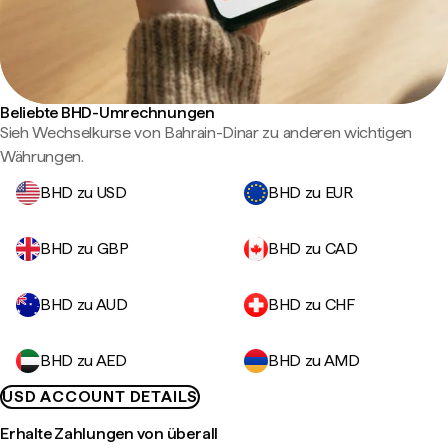
Beliebte BHD-Umrechnungen
Sieh Wechselkurse von Bahrain-Dinar zu anderen wichtigen
Währungen.
BHD zu USD
BHD zu EUR
BHD zu GBP
BHD zu CAD
BHD zu AUD
BHD zu CHF
BHD zu AED
BHD zu AMD
USD ACCOUNT DETAILS
Erhalte Zahlungen von überall