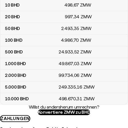
10
BHD
498
,67
ZMW
20
BHD
997
,34
ZMW
50
BHD
2.493
,35
ZMW
100
BHD
4.986
,70
ZMW
500
BHD
24.933
,52
ZMW
1.000
BHD
49.867
,03
ZMW
2.000
BHD
99.734
,06
ZMW
5.000
BHD
249.335
,16
ZMW
10.000
BHD
498.670
,31
ZMW
Willst du andersherum umrechnen?
Konvertiere ZMW zu BHD
ZAHLUNGEN