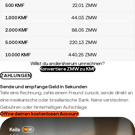
500
KMF
22
,01
ZMW
1.000
KMF
44
,03
ZMW
2.000
KMF
88
,05
ZMW
5.000
KMF
220
,13
ZMW
10.000
KMF
440
,25
ZMW
Willst du andersherum umrechnen?
Konvertiere ZMW zu KMF
ZAHLUNGEN
Sende und empfange Geld in Sekunden
Teile eine Rechnung, zahle einem Freund zurück, sende direkt an
eine mexikanische oder brasilianische Bank. Keine versteckten
Gebühren oder hinterhältigen Aufschläge.
Öffne deinen kostenlosen Account