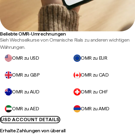
Beliebte OMR-Umrechnungen
Sieh Wechselkurse von Omanische Rials zu anderen wichtigen
Währungen.
OMR zu USD
OMR zu EUR
OMR zu GBP
OMR zu CAD
OMR zu AUD
OMR zu CHF
OMR zu AED
OMR zu AMD
USD ACCOUNT DETAILS
Erhalte Zahlungen von überall