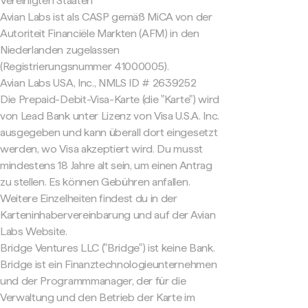
Vereinigten Staaten
Avian Labs ist als CASP gemäß MiCA von der
Autoriteit Financiële Markten (AFM) in den
Niederlanden zugelassen
(Registrierungsnummer 41000005).
Avian Labs USA, Inc., NMLS ID # 2639252
Die Prepaid-Debit-Visa-Karte (die "Karte") wird
von Lead Bank unter Lizenz von Visa U.S.A. Inc.
ausgegeben und kann überall dort eingesetzt
werden, wo Visa akzeptiert wird. Du musst
mindestens 18 Jahre alt sein, um einen Antrag
zu stellen. Es können Gebühren anfallen.
Weitere Einzelheiten findest du in der
Karteninhabervereinbarung und auf der Avian
Labs Website.
Bridge Ventures LLC ("Bridge") ist keine Bank.
Bridge ist ein Finanztechnologieunternehmen
und der Programmmanager, der für die
Verwaltung und den Betrieb der Karte im