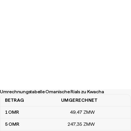
Umrechnungstabelle Omanische Rials zu Kwacha
BETRAG
UMGERECHNET
Umrechnungstabelle Omanische Rials zu Kwacha
1
OMR
49
,47
ZMW
5
OMR
247
,35
ZMW