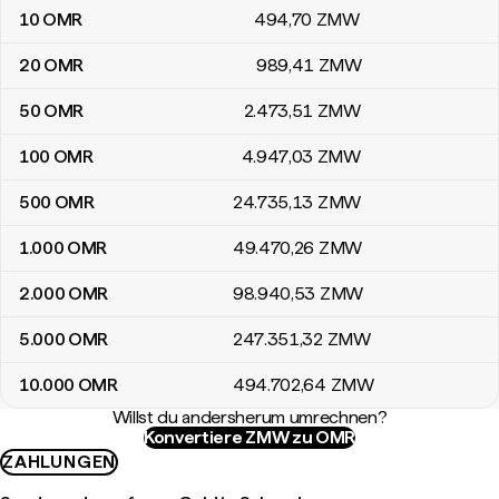
10
OMR
494
,70
ZMW
20
OMR
989
,41
ZMW
50
OMR
2.473
,51
ZMW
100
OMR
4.947
,03
ZMW
500
OMR
24.735
,13
ZMW
1.000
OMR
49.470
,26
ZMW
2.000
OMR
98.940
,53
ZMW
5.000
OMR
247.351
,32
ZMW
10.000
OMR
494.702
,64
ZMW
Willst du andersherum umrechnen?
Konvertiere ZMW zu OMR
ZAHLUNGEN