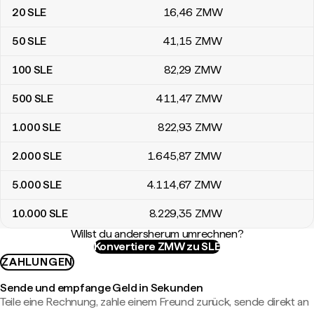
20
SLE
16
,46
ZMW
50
SLE
41
,15
ZMW
100
SLE
82
,29
ZMW
500
SLE
411
,47
ZMW
1.000
SLE
822
,93
ZMW
2.000
SLE
1.645
,87
ZMW
5.000
SLE
4.114
,67
ZMW
10.000
SLE
8.229
,35
ZMW
Willst du andersherum umrechnen?
Konvertiere ZMW zu SLE
ZAHLUNGEN
Sende und empfange Geld in Sekunden
Teile eine Rechnung, zahle einem Freund zurück, sende direkt an