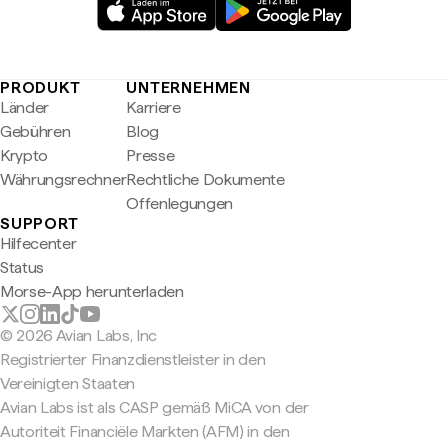
PRODUKT
UNTERNEHMEN
Länder
Karriere
Gebühren
Blog
Krypto
Presse
Währungsrechner
Rechtliche Dokumente
Offenlegungen
SUPPORT
Hilfecenter
Status
Morse-App herunterladen
© 2026 Avian Labs, Inc
Registrierter Finanzdienstleister in den
Vereinigten Staaten
Avian Labs ist als CASP gemäß MiCA von der
Autoriteit Financiële Markten (AFM) in den