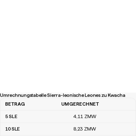
Umrechnungstabelle Sierra-leonische Leones zu Kwacha
BETRAG
UMGERECHNET
Umrechnungstabelle Sierra-leonische Leones zu Kwacha
5
SLE
4
,11
ZMW
10
SLE
8
,23
ZMW