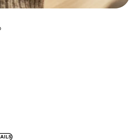
D
AILS