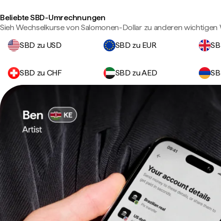
Beliebte SBD-Umrechnungen
Sieh Wechselkurse von Salomonen-Dollar zu anderen wichtigen
SBD zu USD
SBD zu EUR
SB
SBD zu CHF
SBD zu AED
SB