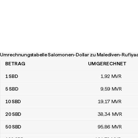
Umrechnungstabelle Salomonen-Dollar zu Malediven-Rufiya
BETRAG
UMGERECHNET
Umrechnungstabelle Salomonen-Dollar zu Malediven-Rufiyaa
1
SBD
1
,92
MVR
5
SBD
9
,59
MVR
10
SBD
19
,17
MVR
20
SBD
38
,34
MVR
50
SBD
95
,86
MVR