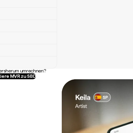
ndersherum umrechnen?
iere MVR zu SBD