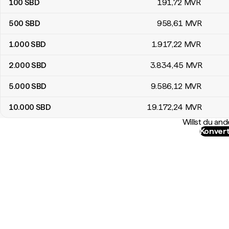
100
SBD
191
,72
MVR
500
SBD
958
,61
MVR
1.000
SBD
1.917
,22
MVR
2.000
SBD
3.834
,45
MVR
5.000
SBD
9.586
,12
MVR
10.000
SBD
19.172
,24
MVR
Willst du a
Konvert