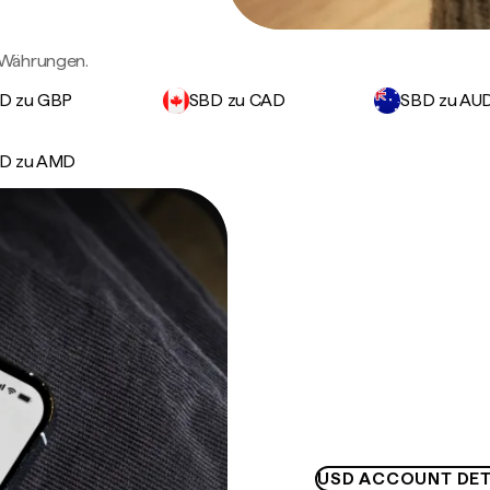
 Währungen.
D zu GBP
SBD zu CAD
SBD zu AU
D zu AMD
USD ACCOUNT DET