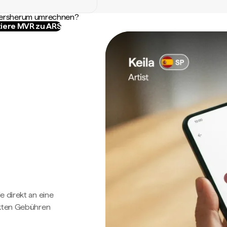
ndersherum umrechnen?
iere MVR zu ARS
e direkt an eine
ckten Gebühren