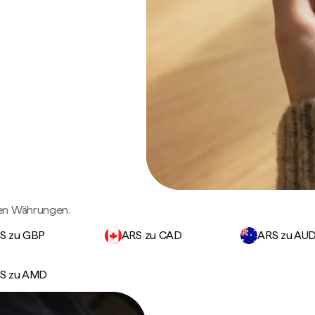
gen Währungen.
S zu GBP
ARS zu CAD
ARS zu AU
S zu AMD