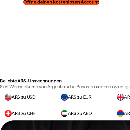
Öffne deinen kostenlosen Account
Beliebte ARS-Umrechnungen
Sieh Wechselkurse von Argentinische Pesos zu anderen wichti
ARS zu USD
ARS zu EUR
AR
ARS zu CHF
ARS zu AED
AR