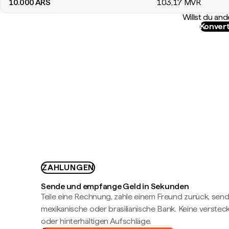
10.000
ARS
103
,17
MVR
Willst du a
Konvert
ZAHLUNGEN
Sende und empfange Geld in Sekunden
Teile eine Rechnung, zahle einem Freund zurück, send
mexikanische oder brasilianische Bank. Keine verste
oder hinterhältigen Aufschläge.