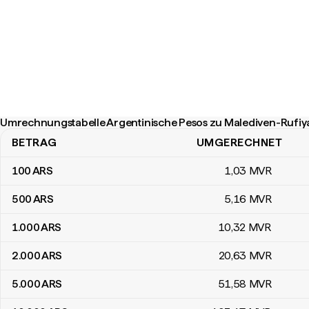
Umrechnungstabelle Argentinische Pesos zu Malediven-Rufiy
BETRAG
UMGERECHNET
Umrechnungstabelle Argentinische Pesos zu Malediven-Rufiyaa
100
ARS
1
,03
MVR
500
ARS
5
,16
MVR
1.000
ARS
10
,32
MVR
2.000
ARS
20
,63
MVR
5.000
ARS
51
,58
MVR