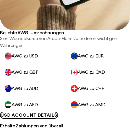
Beliebte AWG-Umrechnungen
Sieh Wechselkurse von Aruba-Florin zu anderen wichtigen
Währungen.
AWG zu USD
AWG zu EUR
AWG zu GBP
AWG zu CAD
AWG zu AUD
AWG zu CHF
AWG zu AED
AWG zu AMD
USD ACCOUNT DETAILS
Erhalte Zahlungen von überall