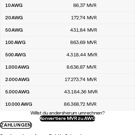
10
AWG
86
,37
MVR
20
AWG
172
,74
MVR
50
AWG
431
,84
MVR
100
AWG
863
,69
MVR
500
AWG
4.318
,44
MVR
1.000
AWG
8.636
,87
MVR
2.000
AWG
17.273
,74
MVR
5.000
AWG
43.184
,36
MVR
10.000
AWG
86.368
,72
MVR
Willst du andersherum umrechnen?
Konvertiere MVR zu AWG
ZAHLUNGEN