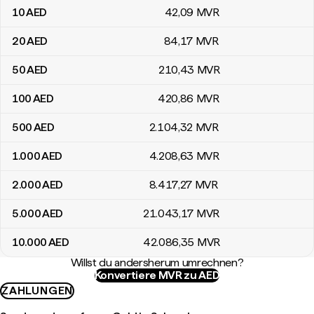
10
AED
42
,09
MVR
20
AED
84
,17
MVR
50
AED
210
,43
MVR
100
AED
420
,86
MVR
500
AED
2.104
,32
MVR
1.000
AED
4.208
,63
MVR
2.000
AED
8.417
,27
MVR
5.000
AED
21.043
,17
MVR
10.000
AED
42.086
,35
MVR
Willst du andersherum umrechnen?
Konvertiere MVR zu AED
ZAHLUNGEN