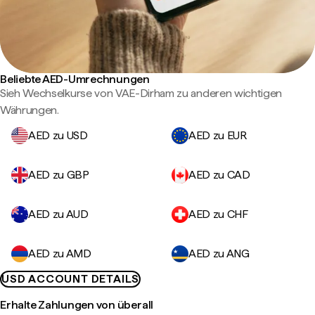
Beliebte AED-Umrechnungen
Sieh Wechselkurse von VAE-Dirham zu anderen wichtigen
Währungen.
AED zu USD
AED zu EUR
AED zu GBP
AED zu CAD
AED zu AUD
AED zu CHF
AED zu AMD
AED zu ANG
USD ACCOUNT DETAILS
Erhalte Zahlungen von überall