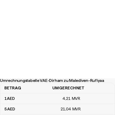
Umrechnungstabelle VAE-Dirham zu Malediven-Rufiyaa
BETRAG
UMGERECHNET
Umrechnungstabelle VAE-Dirham zu Malediven-Rufiyaa
1
AED
4
,21
MVR
5
AED
21
,04
MVR