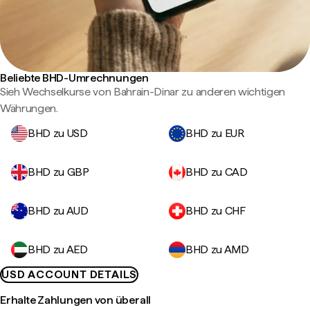
Beliebte BHD-Umrechnungen
Sieh Wechselkurse von Bahrain-Dinar zu anderen wichtigen
Währungen.
BHD zu USD
BHD zu EUR
BHD zu GBP
BHD zu CAD
BHD zu AUD
BHD zu CHF
BHD zu AED
BHD zu AMD
USD ACCOUNT DETAILS
Erhalte Zahlungen von überall