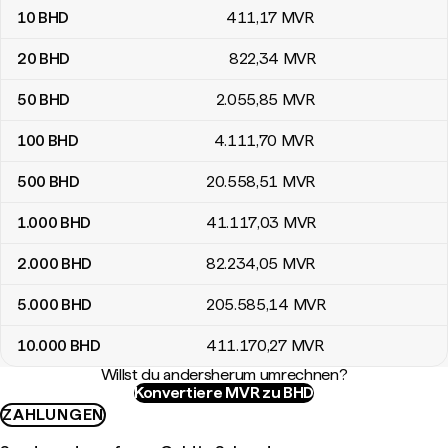
10
BHD
411
,17
MVR
20
BHD
822
,34
MVR
50
BHD
2.055
,85
MVR
100
BHD
4.111
,70
MVR
500
BHD
20.558
,51
MVR
1.000
BHD
41.117
,03
MVR
2.000
BHD
82.234
,05
MVR
5.000
BHD
205.585
,14
MVR
10.000
BHD
411.170
,27
MVR
Willst du andersherum umrechnen?
Konvertiere MVR zu BHD
ZAHLUNGEN