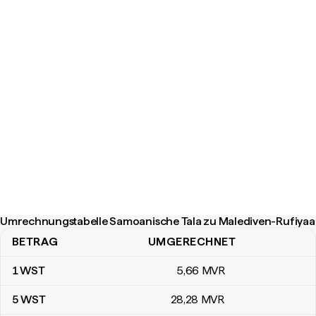
Umrechnungstabelle Samoanische Tala zu Malediven-Rufiyaa
BETRAG
UMGERECHNET
Umrechnungstabelle Samoanische Tala zu Malediven-Rufiyaa
1
WST
5
,66
MVR
5
WST
28
,28
MVR