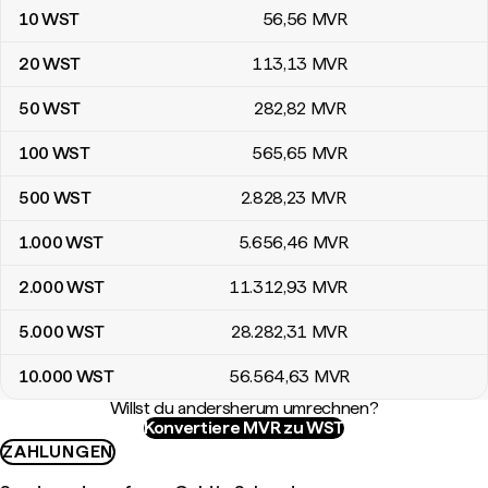
10
WST
56
,56
MVR
20
WST
113
,13
MVR
50
WST
282
,82
MVR
100
WST
565
,65
MVR
500
WST
2.828
,23
MVR
1.000
WST
5.656
,46
MVR
2.000
WST
11.312
,93
MVR
5.000
WST
28.282
,31
MVR
10.000
WST
56.564
,63
MVR
Willst du andersherum umrechnen?
Konvertiere MVR zu WST
ZAHLUNGEN