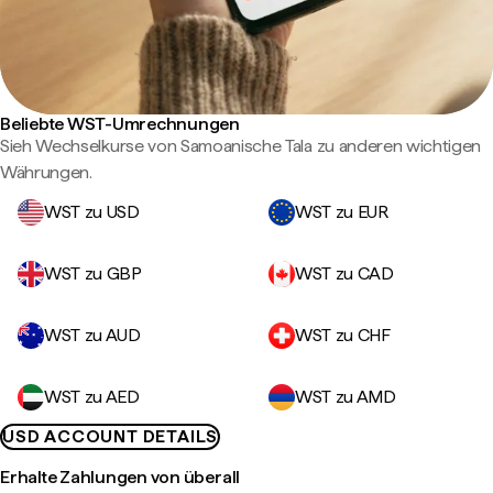
Beliebte WST-Umrechnungen
Sieh Wechselkurse von Samoanische Tala zu anderen wichtigen
Währungen.
WST zu USD
WST zu EUR
WST zu GBP
WST zu CAD
WST zu AUD
WST zu CHF
WST zu AED
WST zu AMD
USD ACCOUNT DETAILS
Erhalte Zahlungen von überall