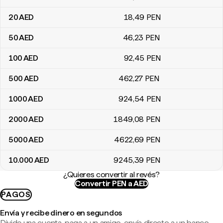
20
AED
18
,49
PEN
50
AED
46
,23
PEN
100
AED
92
,45
PEN
500
AED
462
,27
PEN
1000
AED
924
,54
PEN
2000
AED
1849
,08
PEN
5000
AED
4622
,69
PEN
10.000
AED
9245
,39
PEN
¿Quieres convertir al revés?
Convertir PEN a AED
PAGOS
Envía y recibe dinero en segundos
Divide una cuenta, paga a un amigo, envía directo a un banco