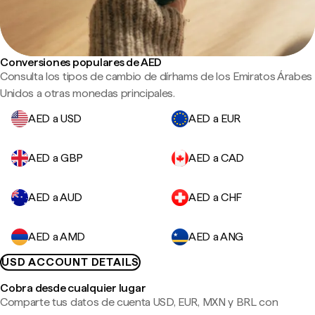
Conversiones populares de AED
Consulta los tipos de cambio de dírhams de los Emiratos Árabes
Unidos a otras monedas principales.
AED a USD
AED a EUR
AED a GBP
AED a CAD
AED a AUD
AED a CHF
AED a AMD
AED a ANG
USD ACCOUNT DETAILS
Cobra desde cualquier lugar
Comparte tus datos de cuenta USD, EUR, MXN y BRL con