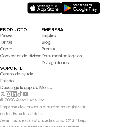
PRODUCTO
EMPRESA
Países
Empleo
Tarifas
Blog
Cripto
Prensa
Conversor de divisas
Documentos legales
Divulgaciones
SOPORTE
Centro de ayuda
Estado
Descarga la app de Morse
© 2026 Avian Labs, Inc
Empresa de servicios monetarios registrada
en los Estados Unidos
Avian Labs está autorizada como CASP bajo