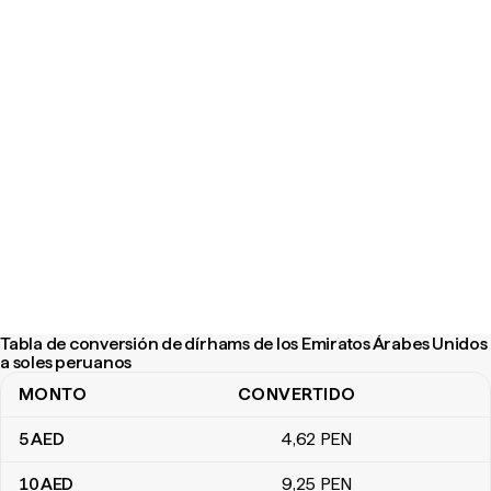
Tabla de conversión de dírhams de los Emiratos Árabes Unidos
a soles peruanos
MONTO
CONVERTIDO
Tabla de conversión de dírhams de los Emiratos Árabes Unidos a
5
AED
4
,62
PEN
10
AED
9
,25
PEN