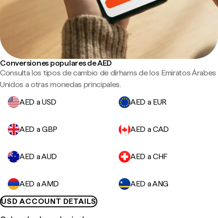
Conversiones populares de AED
Consulta los tipos de cambio de dírhams de los Emiratos Árabes
Unidos a otras monedas principales.
AED a USD
AED a EUR
AED a GBP
AED a CAD
AED a AUD
AED a CHF
AED a AMD
AED a ANG
USD ACCOUNT DETAILS