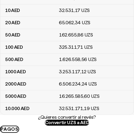
10
AED
32.531
,17
UZS
20
AED
65.062
,34
UZS
50
AED
162.655
,86
UZS
100
AED
325.311
,71
UZS
500
AED
1.626.558
,56
UZS
1000
AED
3.253.117
,12
UZS
2000
AED
6.506.234
,24
UZS
5000
AED
16.265.585
,60
UZS
10.000
AED
32.531.171
,19
UZS
¿Quieres convertir al revés?
Convertir UZS a AED
PAGOS