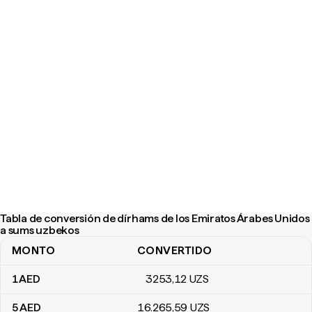
Tabla de conversión de dírhams de los Emiratos Árabes Unidos
a sums uzbekos
MONTO
CONVERTIDO
Tabla de conversión de dírhams de los Emiratos Árabes Unidos 
1
AED
3253
,12
UZS
5
AED
16.265
,59
UZS