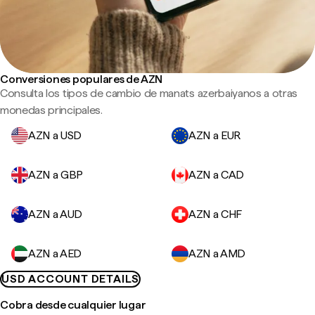
Conversiones populares de AZN
Consulta los tipos de cambio de manats azerbaiyanos a otras
monedas principales.
AZN a USD
AZN a EUR
AZN a GBP
AZN a CAD
AZN a AUD
AZN a CHF
AZN a AED
AZN a AMD
USD ACCOUNT DETAILS
Cobra desde cualquier lugar