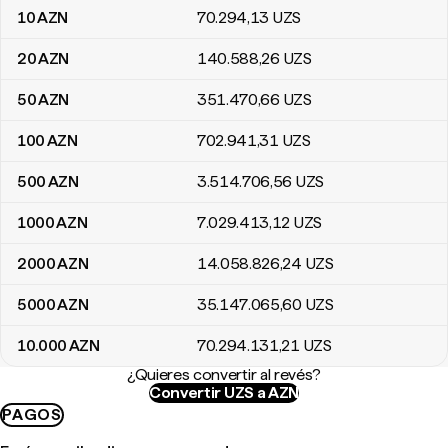
10
AZN
70.294
,13
UZS
20
AZN
140.588
,26
UZS
50
AZN
351.470
,66
UZS
100
AZN
702.941
,31
UZS
500
AZN
3.514.706
,56
UZS
1000
AZN
7.029.413
,12
UZS
2000
AZN
14.058.826
,24
UZS
5000
AZN
35.147.065
,60
UZS
10.000
AZN
70.294.131
,21
UZS
¿Quieres convertir al revés?
Convertir UZS a AZN
PAGOS