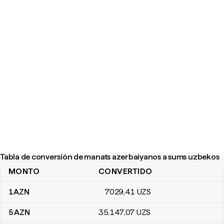
Tabla de conversión de manats azerbaiyanos a sums uzbekos
MONTO
CONVERTIDO
Tabla de conversión de manats azerbaiyanos a sums uzbekos
1
AZN
7029
,41
UZS
5
AZN
35.147
,07
UZS