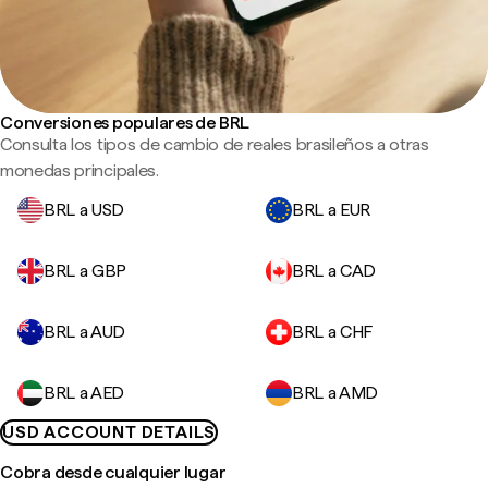
Conversiones populares de BRL
Consulta los tipos de cambio de reales brasileños a otras
monedas principales.
BRL a USD
BRL a EUR
BRL a GBP
BRL a CAD
BRL a AUD
BRL a CHF
BRL a AED
BRL a AMD
USD ACCOUNT DETAILS
Cobra desde cualquier lugar