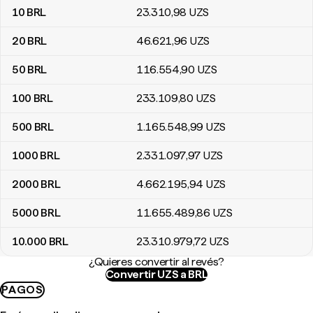
10
BRL
23.310
,98
UZS
20
BRL
46.621
,96
UZS
50
BRL
116.554
,90
UZS
100
BRL
233.109
,80
UZS
500
BRL
1.165.548
,99
UZS
1000
BRL
2.331.097
,97
UZS
2000
BRL
4.662.195
,94
UZS
5000
BRL
11.655.489
,86
UZS
10.000
BRL
23.310.979
,72
UZS
¿Quieres convertir al revés?
Convertir UZS a BRL
PAGOS