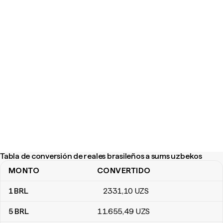
Tabla de conversión de reales brasileños a sums uzbekos
MONTO
CONVERTIDO
Tabla de conversión de reales brasileños a sums uzbekos
1
BRL
2331
,10
UZS
5
BRL
11.655
,49
UZS