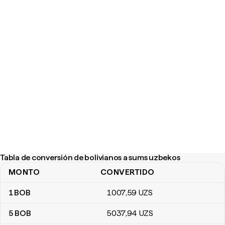
Tabla de conversión de bolivianos a sums uzbekos
MONTO
CONVERTIDO
Tabla de conversión de bolivianos a sums uzbekos
1
BOB
1007
,59
UZS
5
BOB
5037
,94
UZS