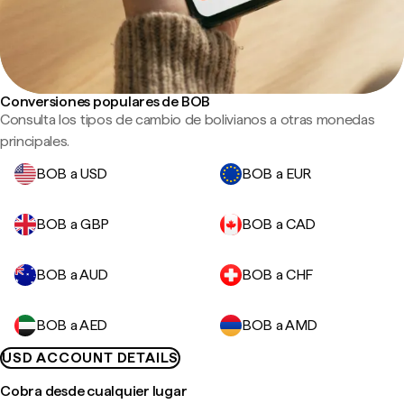
Conversiones populares de BOB
Consulta los tipos de cambio de bolivianos a otras monedas
principales.
BOB a USD
BOB a EUR
BOB a GBP
BOB a CAD
BOB a AUD
BOB a CHF
BOB a AED
BOB a AMD
USD ACCOUNT DETAILS
Cobra desde cualquier lugar