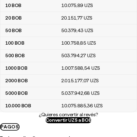
10
BOB
10.075
,89
UZS
20
BOB
20.151
,77
UZS
50
BOB
50.379
,43
UZS
100
BOB
100.758
,85
UZS
500
BOB
503.794
,27
UZS
1000
BOB
1.007.588
,54
UZS
2000
BOB
2.015.177
,07
UZS
5000
BOB
5.037.942
,68
UZS
10.000
BOB
10.075.885
,36
UZS
¿Quieres convertir al revés?
Convertir UZS a BOB
PAGOS