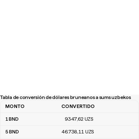
Tabla de conversión de dólares bruneanos a sums uzbekos
MONTO
CONVERTIDO
Tabla de conversión de dólares bruneanos a sums uzbekos
1
BND
9347
,62
UZS
5
BND
46.738
,11
UZS