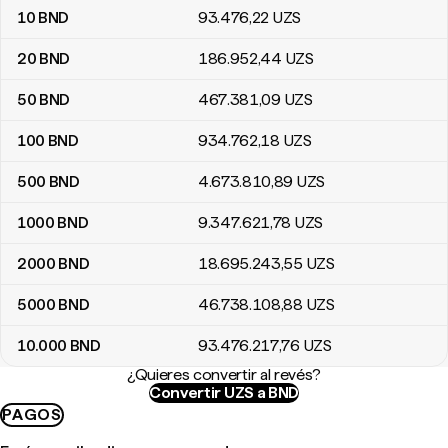
10
BND
93.476
,22
UZS
20
BND
186.952
,44
UZS
50
BND
467.381
,09
UZS
100
BND
934.762
,18
UZS
500
BND
4.673.810
,89
UZS
1000
BND
9.347.621
,78
UZS
2000
BND
18.695.243
,55
UZS
5000
BND
46.738.108
,88
UZS
10.000
BND
93.476.217
,76
UZS
¿Quieres convertir al revés?
Convertir UZS a BND
PAGOS