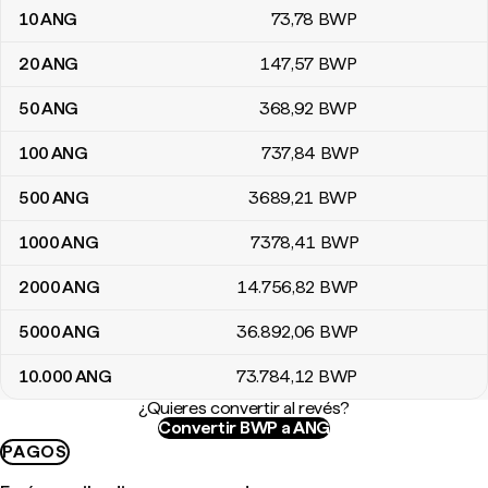
10
ANG
73
,78
BWP
20
ANG
147
,57
BWP
50
ANG
368
,92
BWP
100
ANG
737
,84
BWP
500
ANG
3689
,21
BWP
1000
ANG
7378
,41
BWP
2000
ANG
14.756
,82
BWP
5000
ANG
36.892
,06
BWP
10.000
ANG
73.784
,12
BWP
¿Quieres convertir al revés?
Convertir BWP a ANG
PAGOS