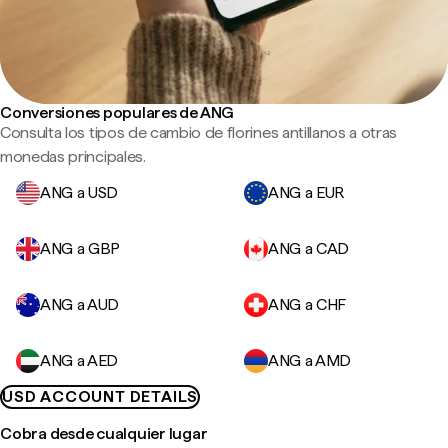
Conversiones populares de ANG
Consulta los tipos de cambio de florines antillanos a otras
monedas principales.
ANG a USD
ANG a EUR
ANG a GBP
ANG a CAD
ANG a AUD
ANG a CHF
ANG a AED
ANG a AMD
USD ACCOUNT DETAILS
Cobra desde cualquier lugar