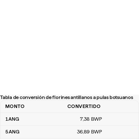
Tabla de conversión de florines antillanos a pulas botsuanos
MONTO
CONVERTIDO
Tabla de conversión de florines antillanos a pulas botsuanos
1
ANG
7
,38
BWP
5
ANG
36
,89
BWP