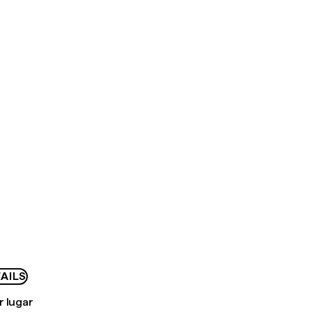
AILS
r lugar