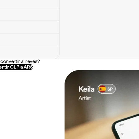
convertir al revés?
rtir CLP a ARS