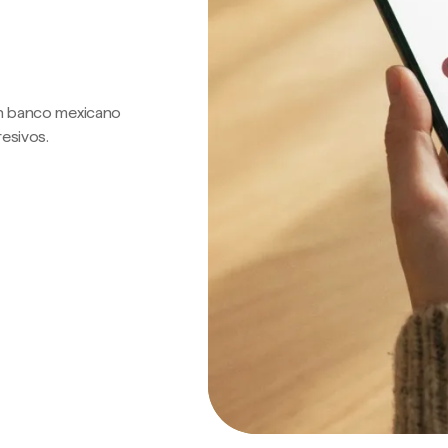
 un banco mexicano
resivos.