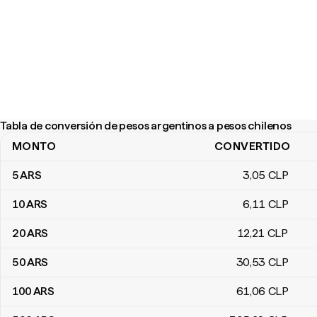
Tabla de conversión de pesos argentinos a pesos chilenos
MONTO
CONVERTIDO
Tabla de conversión de pesos argentinos a pesos chilenos
5
ARS
3
,05
CLP
10
ARS
6
,11
CLP
20
ARS
12
,21
CLP
50
ARS
30
,53
CLP
100
ARS
61
,06
CLP