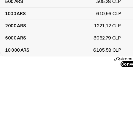
500
ARS
305
,28
CLP
1000
ARS
610
,56
CLP
2000
ARS
1221
,12
CLP
5000
ARS
3052
,79
CLP
10.000
ARS
6105
,58
CLP
¿Quieres 
Conve