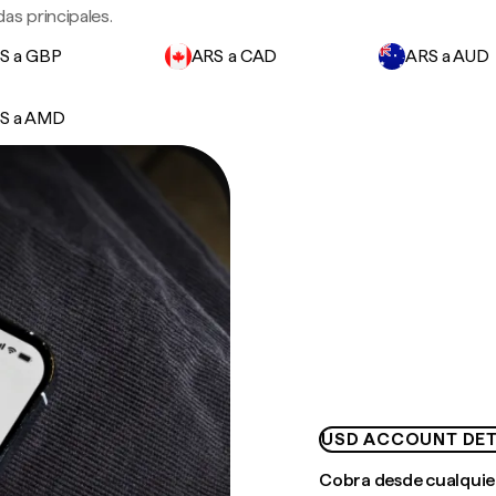
as principales.
S a GBP
ARS a CAD
ARS a AUD
S a AMD
USD ACCOUNT DET
Cobra desde cualquie