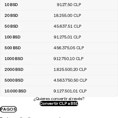
10
BSD
9127
,50
CLP
20
BSD
18.255
,00
CLP
50
BSD
45.637
,51
CLP
100
BSD
91.275
,01
CLP
500
BSD
456.375
,05
CLP
1000
BSD
912.750
,10
CLP
2000
BSD
1.825.500
,20
CLP
5000
BSD
4.563.750
,50
CLP
10.000
BSD
9.127.501
,01
CLP
¿Quieres convertir al revés?
Convertir CLP a BSD
PAGOS