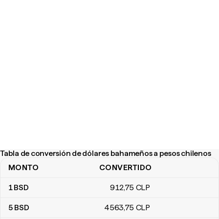
Tabla de conversión de dólares bahameños a pesos chilenos
MONTO
CONVERTIDO
Tabla de conversión de dólares bahameños a pesos chilenos
1
BSD
912
,75
CLP
5
BSD
4563
,75
CLP