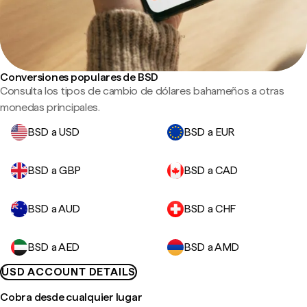
Conversiones populares de BSD
Consulta los tipos de cambio de dólares bahameños a otras
monedas principales.
BSD a USD
BSD a EUR
BSD a GBP
BSD a CAD
BSD a AUD
BSD a CHF
BSD a AED
BSD a AMD
USD ACCOUNT DETAILS
Cobra desde cualquier lugar