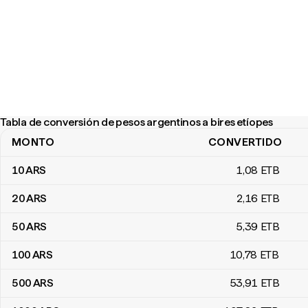
Tabla de conversión de pesos argentinos a bires etíopes
MONTO
CONVERTIDO
Tabla de conversión de pesos argentinos a bires etíopes
10
ARS
1
,08
ETB
20
ARS
2
,16
ETB
50
ARS
5
,39
ETB
100
ARS
10
,78
ETB
500
ARS
53
,91
ETB