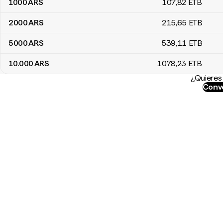
1000
ARS
107
,82
ETB
2000
ARS
215
,65
ETB
5000
ARS
539
,11
ETB
10.000
ARS
1078
,23
ETB
¿Quieres 
Conve