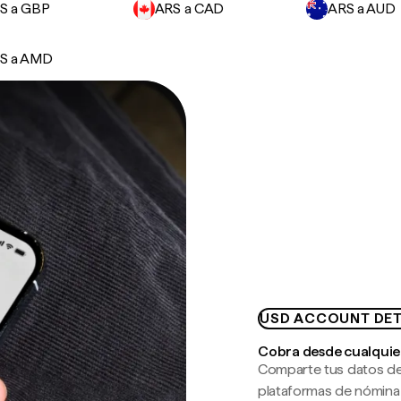
S a GBP
ARS a CAD
ARS a AUD
S a AMD
USD ACCOUNT DET
Cobra desde cualquie
Comparte tus datos de
plataformas de nómina