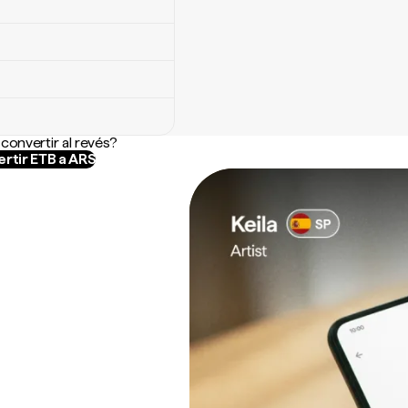
convertir al revés?
rtir ETB a ARS