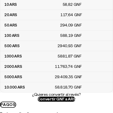
10
ARS
58
,82
GNF
20
ARS
117
,64
GNF
50
ARS
294
,09
GNF
100
ARS
588
,19
GNF
500
ARS
2940
,93
GNF
1000
ARS
5881
,87
GNF
2000
ARS
11.763
,74
GNF
5000
ARS
29.409
,35
GNF
10.000
ARS
58.818
,70
GNF
¿Quieres convertir al revés?
Convertir GNF a ARS
PAGOS