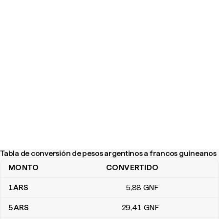
Tabla de conversión de pesos argentinos a francos guineanos
MONTO
CONVERTIDO
Tabla de conversión de pesos argentinos a francos guineanos
1
ARS
5
,88
GNF
5
ARS
29
,41
GNF