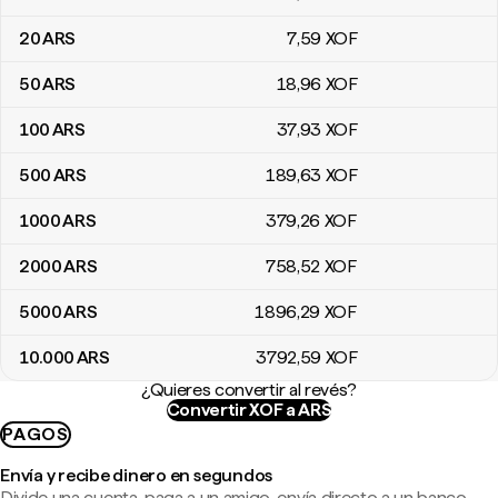
20
ARS
7
,59
XOF
50
ARS
18
,96
XOF
100
ARS
37
,93
XOF
500
ARS
189
,63
XOF
1000
ARS
379
,26
XOF
2000
ARS
758
,52
XOF
5000
ARS
1896
,29
XOF
10.000
ARS
3792
,59
XOF
¿Quieres convertir al revés?
Convertir XOF a ARS
PAGOS
Envía y recibe dinero en segundos
Divide una cuenta, paga a un amigo, envía directo a un banco