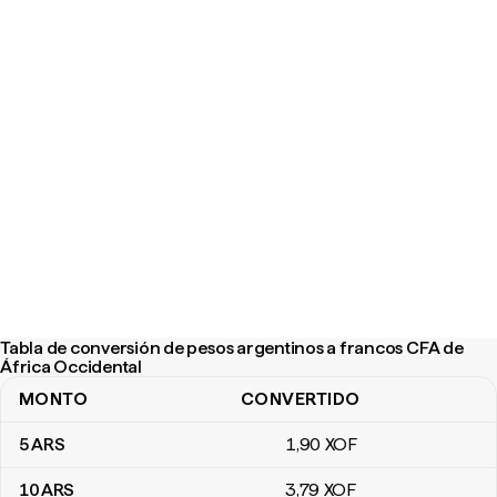
Tabla de conversión de pesos argentinos a francos CFA de
África Occidental
MONTO
CONVERTIDO
Tabla de conversión de pesos argentinos a francos CFA de Áfric
5
ARS
1
,90
XOF
10
ARS
3
,79
XOF