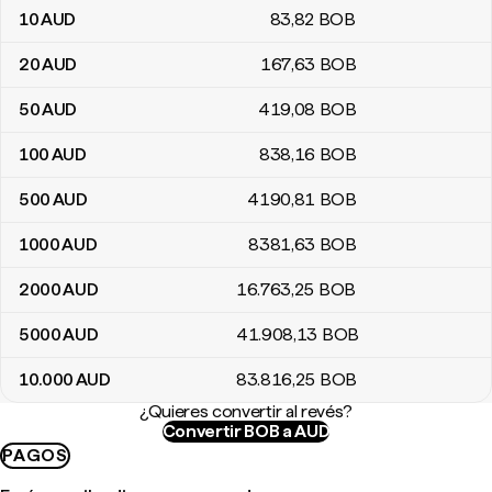
10
AUD
83
,82
BOB
20
AUD
167
,63
BOB
50
AUD
419
,08
BOB
100
AUD
838
,16
BOB
500
AUD
4190
,81
BOB
1000
AUD
8381
,63
BOB
2000
AUD
16.763
,25
BOB
5000
AUD
41.908
,13
BOB
10.000
AUD
83.816
,25
BOB
¿Quieres convertir al revés?
Convertir BOB a AUD
PAGOS