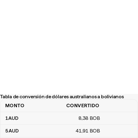
Tabla de conversión de dólares australianos a bolivianos
MONTO
CONVERTIDO
Tabla de conversión de dólares australianos a bolivianos
1
AUD
8
,38
BOB
5
AUD
41
,91
BOB