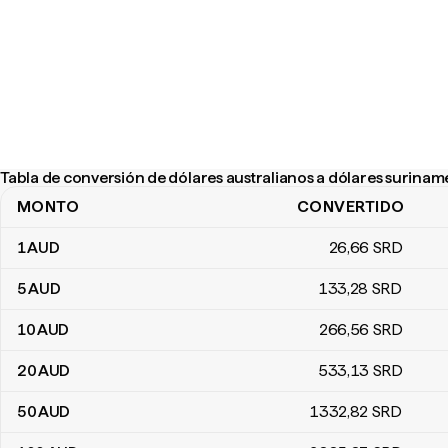
Tabla de conversión de dólares australianos a dólares surinam
MONTO
CONVERTIDO
Tabla de conversión de dólares australianos a dólares surinames
1
AUD
26
,66
SRD
5
AUD
133
,28
SRD
10
AUD
266
,56
SRD
20
AUD
533
,13
SRD
50
AUD
1332
,82
SRD