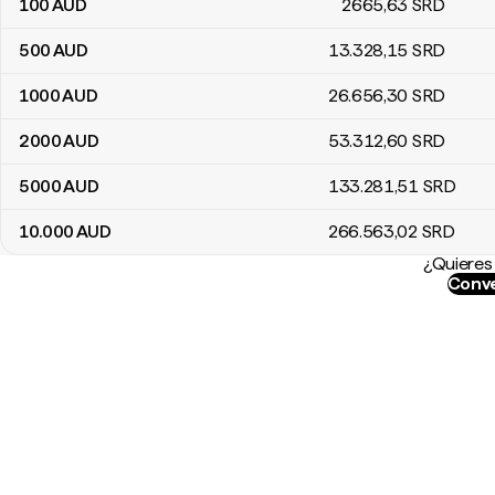
100
AUD
2665
,63
SRD
500
AUD
13.328
,15
SRD
1000
AUD
26.656
,30
SRD
2000
AUD
53.312
,60
SRD
5000
AUD
133.281
,51
SRD
10.000
AUD
266.563
,02
SRD
¿Quieres 
Conve