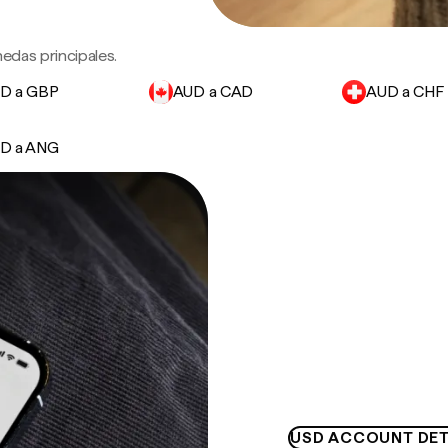
edas principales.
D a GBP
AUD a CAD
AUD a CHF
D a ANG
USD ACCOUNT DET