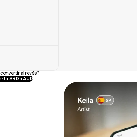
convertir al revés?
rtir SRD a AUD