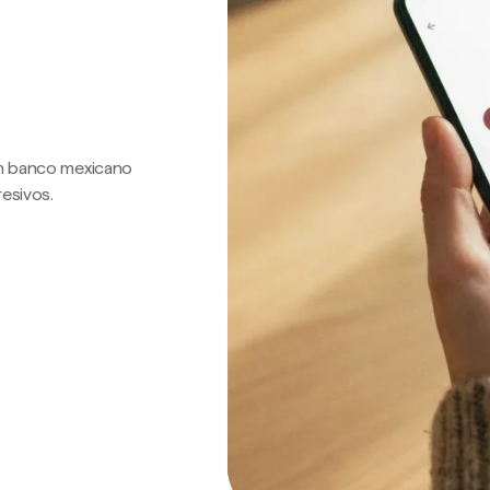
 un banco mexicano
resivos.