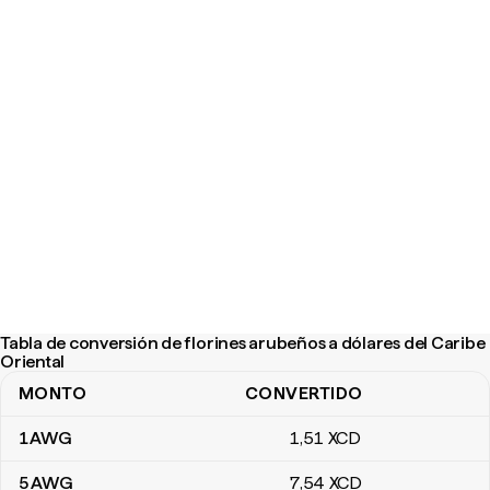
Tabla de conversión de florines arubeños a dólares del Caribe
Oriental
MONTO
CONVERTIDO
Tabla de conversión de florines arubeños a dólares del Caribe Or
1
AWG
1
,51
XCD
5
AWG
7
,54
XCD