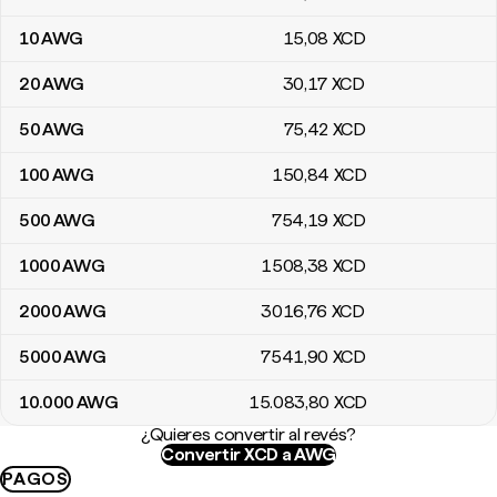
10
AWG
15
,08
XCD
20
AWG
30
,17
XCD
50
AWG
75
,42
XCD
100
AWG
150
,84
XCD
500
AWG
754
,19
XCD
1000
AWG
1508
,38
XCD
2000
AWG
3016
,76
XCD
5000
AWG
7541
,90
XCD
10.000
AWG
15.083
,80
XCD
¿Quieres convertir al revés?
Convertir XCD a AWG
PAGOS