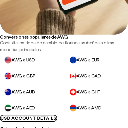
Conversiones populares de AWG
Consulta los tipos de cambio de florines arubeños a otras
monedas principales.
AWG a USD
AWG a EUR
AWG a GBP
AWG a CAD
AWG a AUD
AWG a CHF
AWG a AED
AWG a AMD
USD ACCOUNT DETAILS