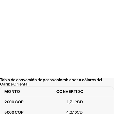
Tabla de conversión de pesos colombianos a dólares del
Caribe Oriental
MONTO
CONVERTIDO
Tabla de conversión de pesos colombianos a dólares del Caribe 
2000
COP
1
,71
XCD
5000
COP
4
,27
XCD