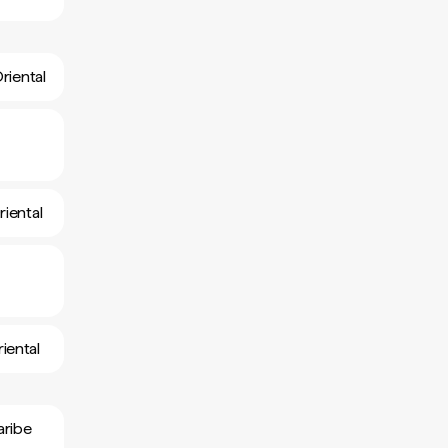
riental
riental
iental
aribe