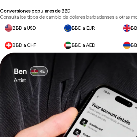
Conversiones populares de BBD
Consulta los tipos de cambio de dólares barbadenses a otras mo
BBD a USD
BBD a EUR
BB
BBD a CHF
BBD a AED
BB