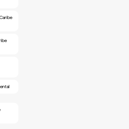
 Caribe
ribe
ental
e