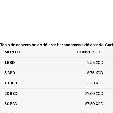
Tabla de conversión de dólares barbadenses a dólares del Cari
MONTO
CONVERTIDO
Tabla de conversión de dólares barbadenses a dólares del Caribe
1
BBD
1
,35
XCD
5
BBD
6
,75
XCD
10
BBD
13
,50
XCD
20
BBD
27
,00
XCD
50
BBD
67
,50
XCD