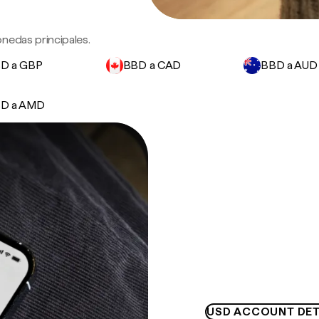
nedas principales.
D a GBP
BBD a CAD
BBD a AUD
D a AMD
USD ACCOUNT DET