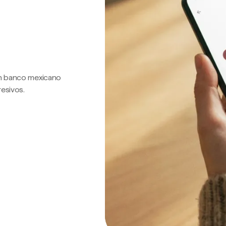
 un banco mexicano
resivos.