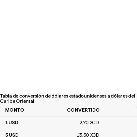
Tabla de conversión de dólares estadounidenses a dólares del
Caribe Oriental
MONTO
CONVERTIDO
Tabla de conversión de dólares estadounidenses a dólares del Ca
1
USD
2
,70
XCD
5
USD
13
,50
XCD