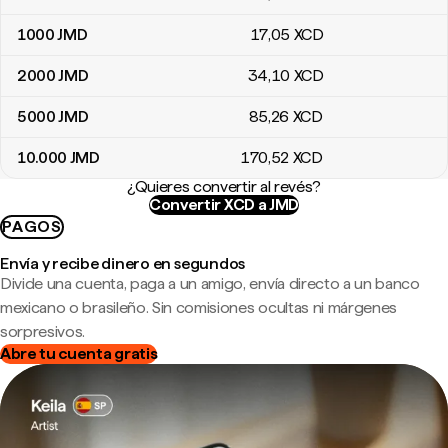
1000
JMD
17
,05
XCD
2000
JMD
34
,10
XCD
5000
JMD
85
,26
XCD
10.000
JMD
170
,52
XCD
¿Quieres convertir al revés?
Convertir XCD a JMD
PAGOS
Envía y recibe dinero en segundos
Divide una cuenta, paga a un amigo, envía directo a un banco
mexicano o brasileño. Sin comisiones ocultas ni márgenes
sorpresivos.
Abre tu cuenta gratis