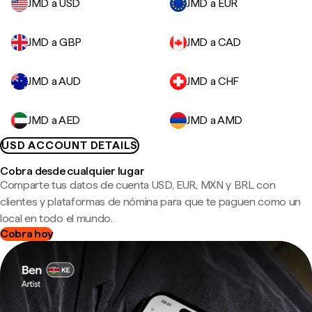
JMD a USD
JMD a EUR
JMD a GBP
JMD a CAD
JMD a AUD
JMD a CHF
JMD a AED
JMD a AMD
USD ACCOUNT DETAILS
Cobra desde cualquier lugar
Comparte tus datos de cuenta USD, EUR, MXN y BRL con
clientes y plataformas de nómina para que te paguen como un
local en todo el mundo.
Cobra hoy