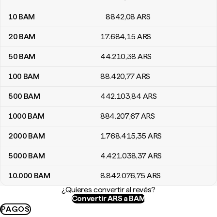
10
BAM
8842
,08
ARS
20
BAM
17.684
,15
ARS
50
BAM
44.210
,38
ARS
100
BAM
88.420
,77
ARS
500
BAM
442.103
,84
ARS
1000
BAM
884.207
,67
ARS
2000
BAM
1.768.415
,35
ARS
5000
BAM
4.421.038
,37
ARS
10.000
BAM
8.842.076
,75
ARS
¿Quieres convertir al revés?
Convertir ARS a BAM
PAGOS