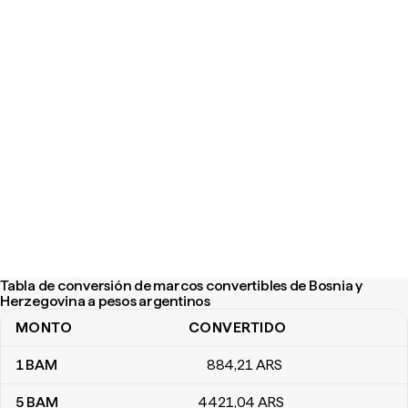
Tabla de conversión de marcos convertibles de Bosnia y
Herzegovina a pesos argentinos
MONTO
CONVERTIDO
Tabla de conversión de marcos convertibles de Bosnia y Herzeg
1
BAM
884
,21
ARS
5
BAM
4421
,04
ARS