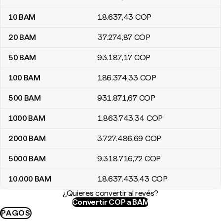
10
BAM
18.637
,43
COP
20
BAM
37.274
,87
COP
50
BAM
93.187
,17
COP
100
BAM
186.374
,33
COP
500
BAM
931.871
,67
COP
1000
BAM
1.863.743
,34
COP
2000
BAM
3.727.486
,69
COP
5000
BAM
9.318.716
,72
COP
10.000
BAM
18.637.433
,43
COP
¿Quieres convertir al revés?
Convertir COP a BAM
PAGOS