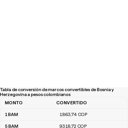
Tabla de conversión de marcos convertibles de Bosnia y
Herzegovina a pesos colombianos
MONTO
CONVERTIDO
Tabla de conversión de marcos convertibles de Bosnia y Herze
1
BAM
1863
,74
COP
5
BAM
9318
,72
COP