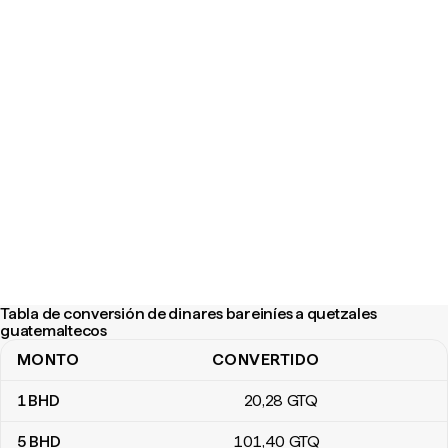
Tabla de conversión de dinares bareiníes a quetzales
guatemaltecos
MONTO
CONVERTIDO
Tabla de conversión de dinares bareiníes a quetzales guatemalt
1
BHD
20
,28
GTQ
5
BHD
101
,40
GTQ