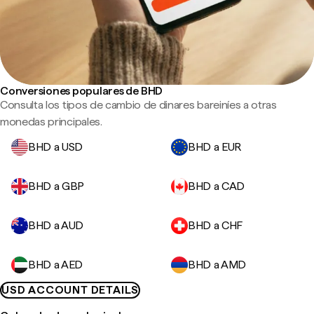
Conversiones populares de BHD
Consulta los tipos de cambio de dinares bareiníes a otras
monedas principales.
BHD a USD
BHD a EUR
BHD a GBP
BHD a CAD
BHD a AUD
BHD a CHF
BHD a AED
BHD a AMD
USD ACCOUNT DETAILS