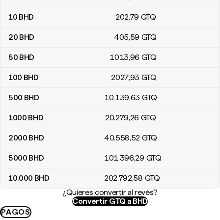
10
BHD
202
,79
GTQ
20
BHD
405
,59
GTQ
50
BHD
1013
,96
GTQ
100
BHD
2027
,93
GTQ
500
BHD
10.139
,63
GTQ
1000
BHD
20.279
,26
GTQ
2000
BHD
40.558
,52
GTQ
5000
BHD
101.396
,29
GTQ
10.000
BHD
202.792
,58
GTQ
¿Quieres convertir al revés?
Convertir GTQ a BHD
PAGOS