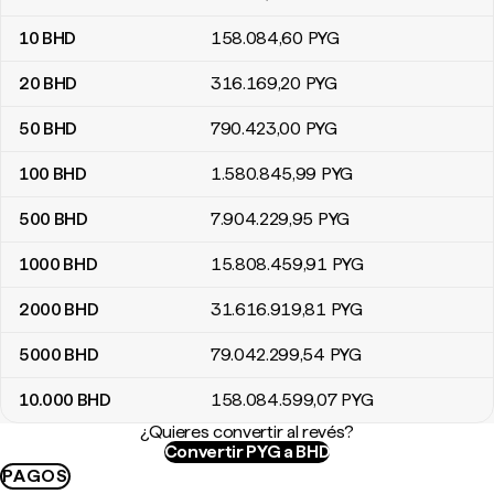
10
BHD
158.084
,60
PYG
20
BHD
316.169
,20
PYG
50
BHD
790.423
,00
PYG
100
BHD
1.580.845
,99
PYG
500
BHD
7.904.229
,95
PYG
1000
BHD
15.808.459
,91
PYG
2000
BHD
31.616.919
,81
PYG
5000
BHD
79.042.299
,54
PYG
10.000
BHD
158.084.599
,07
PYG
¿Quieres convertir al revés?
Convertir PYG a BHD
PAGOS