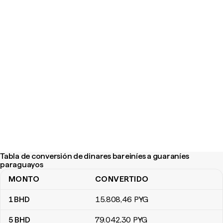
Tabla de conversión de dinares bareiníes a guaraníes
paraguayos
MONTO
CONVERTIDO
Tabla de conversión de dinares bareiníes a guaraníes paraguayos
1
BHD
15.808
,46
PYG
5
BHD
79.042
,30
PYG