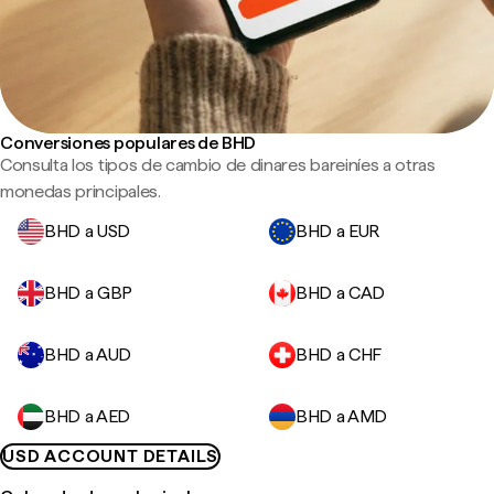
Conversiones populares de BHD
Consulta los tipos de cambio de dinares bareiníes a otras
monedas principales.
BHD a USD
BHD a EUR
BHD a GBP
BHD a CAD
BHD a AUD
BHD a CHF
BHD a AED
BHD a AMD
USD ACCOUNT DETAILS