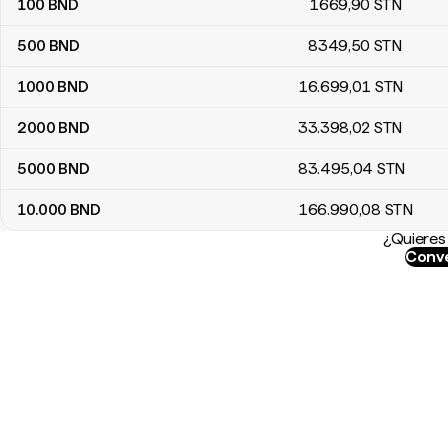
100
BND
1669
,90
STN
500
BND
8349
,50
STN
1000
BND
16.699
,01
STN
2000
BND
33.398
,02
STN
5000
BND
83.495
,04
STN
10.000
BND
166.990
,08
STN
¿Quieres 
Conve