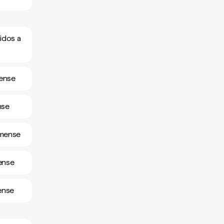
idos a
mense
nse
omense
ense
ense