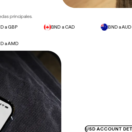
das principales.
D a GBP
BND a CAD
BND a AUD
D a AMD
USD ACCOUNT DET