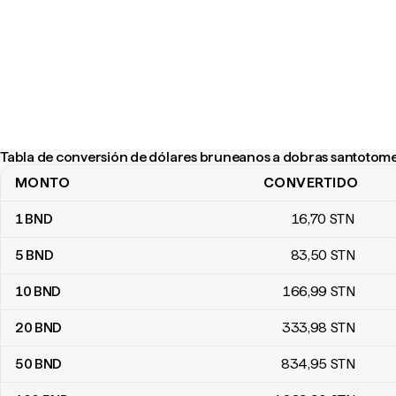
Tabla de conversión de dólares bruneanos a dobras santotom
MONTO
CONVERTIDO
Tabla de conversión de dólares bruneanos a dobras santotome
1
BND
16
,70
STN
5
BND
83
,50
STN
10
BND
166
,99
STN
20
BND
333
,98
STN
50
BND
834
,95
STN