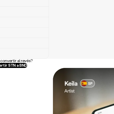
convertir al revés?
rtir STN a BND