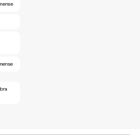
omense
omense
obra