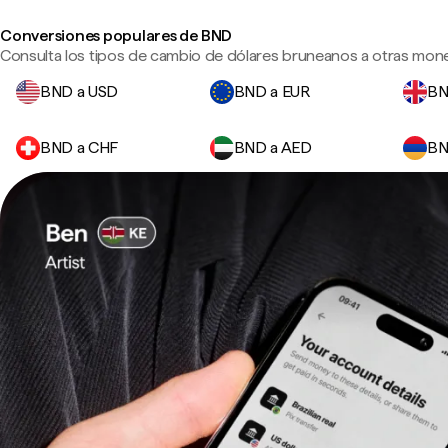
Conversiones populares de BND
Consulta los tipos de cambio de dólares bruneanos a otras mone
BND a USD
BND a EUR
BN
BND a CHF
BND a AED
BN