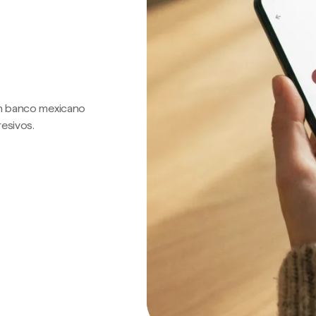
 un banco mexicano
resivos.