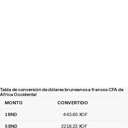
Tabla de conversión de dólares bruneanos a francos CFA de
África Occidental
MONTO
CONVERTIDO
Tabla de conversión de dólares bruneanos a francos CFA de Áfri
1
BND
443
,65
XOF
5
BND
2218
,23
XOF