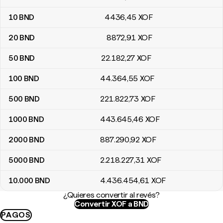
10
BND
4436
,45
XOF
20
BND
8872
,91
XOF
50
BND
22.182
,27
XOF
100
BND
44.364
,55
XOF
500
BND
221.822
,73
XOF
1000
BND
443.645
,46
XOF
2000
BND
887.290
,92
XOF
5000
BND
2.218.227
,31
XOF
10.000
BND
4.436.454
,61
XOF
¿Quieres convertir al revés?
Convertir XOF a BND
PAGOS