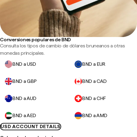
Conversiones populares de BND
Consulta los tipos de cambio de dólares bruneanos a otras
monedas principales.
BND a USD
BND a EUR
BND a GBP
BND a CAD
BND a AUD
BND a CHF
BND a AED
BND a AMD
USD ACCOUNT DETAILS