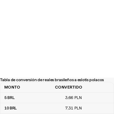
Tabla de conversión de reales brasileños a eslotis polacos
MONTO
CONVERTIDO
Tabla de conversión de reales brasileños a eslotis polacos
5
BRL
3
,66
PLN
10
BRL
7
,31
PLN