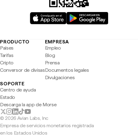
PRODUCTO
EMPRESA
Países
Empleo
Tarifas
Blog
Cripto
Prensa
Conversor de divisas
Documentos legales
Divulgaciones
SOPORTE
Centro de ayuda
Estado
Descarga la app de Morse
© 2026 Avian Labs, Inc
Empresa de servicios monetarios registrada
en los Estados Unidos