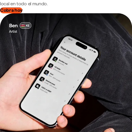
local en todo el mundo.
Cobra hoy