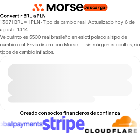
Descargar
Convertir BRL a PLN
1,3671 BRL ≈ 1 PLN · Tipo de cambio real
·
Actualizado hoy, 6 de
agosto, 14:14
Ve cuánto es 5500 real brasileño en esloti polaco al tipo de
cambio real. Envía dinero con Morse — sin márgenes ocultos, sin
tipos de cambio inflados.
Creado con socios financieros de confianza