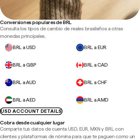
Conversiones populares de BRL
Consulta los tipos de cambio de reales brasileños a otras
monedas principales.
BRL a USD
BRL a EUR
BRL a GBP
BRL a CAD
BRL a AUD
BRL a CHF
BRL a AED
BRL a AMD
USD ACCOUNT DETAILS
Cobra desde cualquier lugar
Comparte tus datos de cuenta USD, EUR, MXN y BRL con
clientes y plataformas de nómina para que te paguen como un