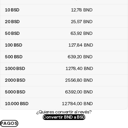
10
BSD
12
,78
BND
20
BSD
25
,57
BND
50
BSD
63
,92
BND
100
BSD
127
,84
BND
500
BSD
639
,20
BND
1000
BSD
1278
,40
BND
2000
BSD
2556
,80
BND
5000
BSD
6392
,00
BND
10.000
BSD
12.784
,00
BND
¿Quieres convertir al revés?
Convertir BND a BSD
PAGOS