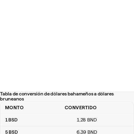
Tabla de conversión de dólares bahameños a dólares
bruneanos
MONTO
CONVERTIDO
Tabla de conversión de dólares bahameños a dólares bruneanos
1
BSD
1
,28
BND
5
BSD
6
,39
BND