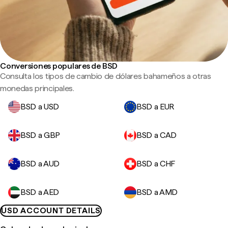
Conversiones populares de BSD
Consulta los tipos de cambio de dólares bahameños a otras
monedas principales.
BSD a USD
BSD a EUR
BSD a GBP
BSD a CAD
BSD a AUD
BSD a CHF
BSD a AED
BSD a AMD
USD ACCOUNT DETAILS