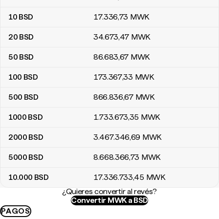
10
BSD
17.336
,73
MWK
20
BSD
34.673
,47
MWK
50
BSD
86.683
,67
MWK
100
BSD
173.367
,33
MWK
500
BSD
866.836
,67
MWK
1000
BSD
1.733.673
,35
MWK
2000
BSD
3.467.346
,69
MWK
5000
BSD
8.668.366
,73
MWK
10.000
BSD
17.336.733
,45
MWK
¿Quieres convertir al revés?
Convertir MWK a BSD
PAGOS