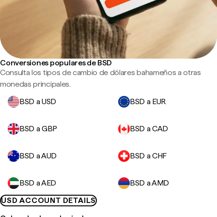
Conversiones populares de BSD
Consulta los tipos de cambio de dólares bahameños a otras
monedas principales.
BSD a USD
BSD a EUR
BSD a GBP
BSD a CAD
BSD a AUD
BSD a CHF
BSD a AED
BSD a AMD
USD ACCOUNT DETAILS