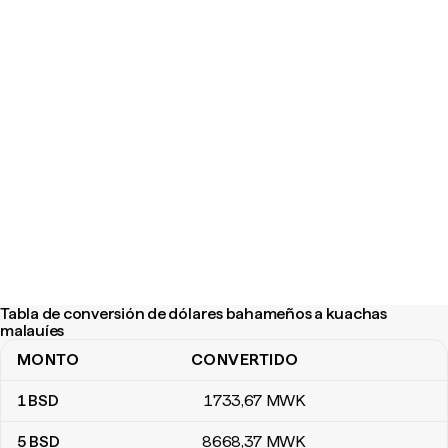
Tabla de conversión de dólares bahameños a kuachas
malauíes
MONTO
CONVERTIDO
Tabla de conversión de dólares bahameños a kuachas malauíes
1
BSD
1733
,67
MWK
5
BSD
8668
,37
MWK