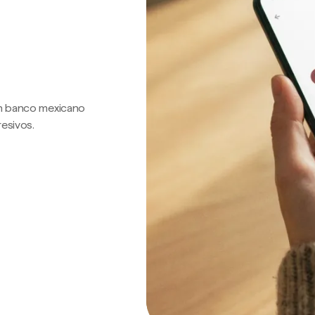
 un banco mexicano
resivos.