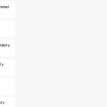
inidad
idad y
d y
d y