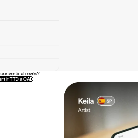
convertir al revés?
rtir TTD a CAD