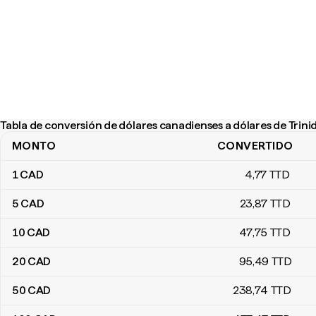
Tabla de conversión de dólares canadienses a dólares de Trin
MONTO
CONVERTIDO
Tabla de conversión de dólares canadienses a dólares de Trinid
1
CAD
4
,77
TTD
5
CAD
23
,87
TTD
10
CAD
47
,75
TTD
20
CAD
95
,49
TTD
50
CAD
238
,74
TTD