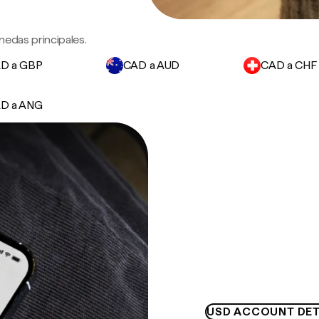
nedas principales.
D a GBP
CAD a AUD
CAD a CHF
D a ANG
USD ACCOUNT DET