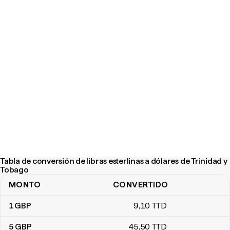
Tabla de conversión de libras esterlinas a dólares de Trinidad y
Tobago
MONTO
CONVERTIDO
Tabla de conversión de libras esterlinas a dólares de Trinidad y 
1
GBP
9
,10
TTD
5
GBP
45
,50
TTD