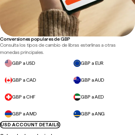
Conversiones populares de GBP
Consulta los tipos de cambio de libras esterlinas a otras
monedas principales.
GBP a USD
GBP a EUR
GBP a CAD
GBP a AUD
GBP a CHF
GBP a AED
GBP a AMD
GBP a ANG
USD ACCOUNT DETAILS