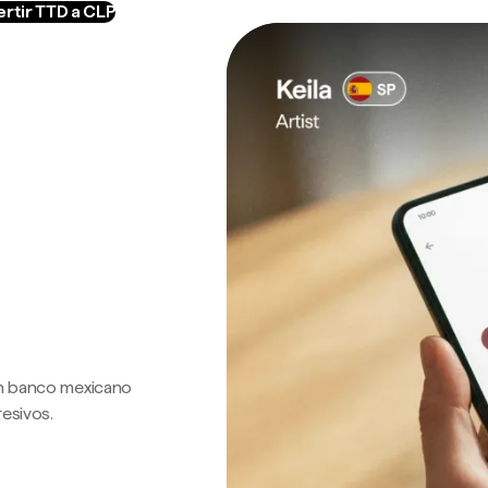
rtir TTD a CLP
 un banco mexicano
resivos.