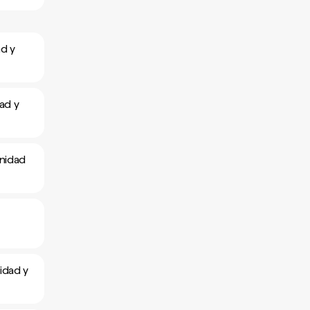
ad y
ad y
inidad
idad y