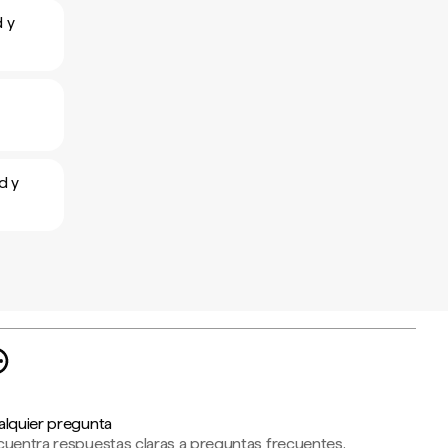
d y
d y
alquier pregunta
cuentra respuestas claras a preguntas frecuentes,