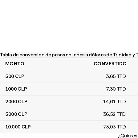
Tabla de conversión de pesos chilenos a dólares de Trinidad y
MONTO
CONVERTIDO
Tabla de conversión de pesos chilenos a dólares de Trinidad y T
500
CLP
3
,65
TTD
1000
CLP
7
,30
TTD
2000
CLP
14
,61
TTD
5000
CLP
36
,52
TTD
10.000
CLP
73
,03
TTD
¿Quieres 