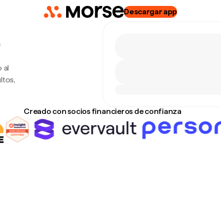
Descargar app
e
 al
ltos,
Creado con socios financieros de confianza