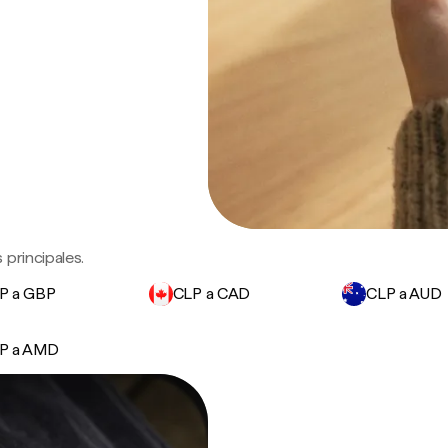
principales.
P a GBP
CLP a CAD
CLP a AUD
P a AMD