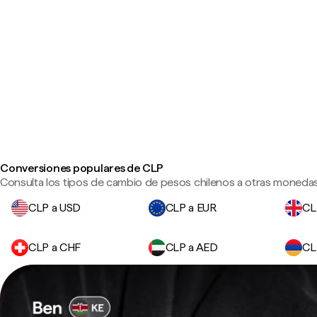
Conversiones populares de CLP
Consulta los tipos de cambio de pesos chilenos a otras monedas 
CLP a USD
CLP a EUR
CL
CLP a CHF
CLP a AED
CL