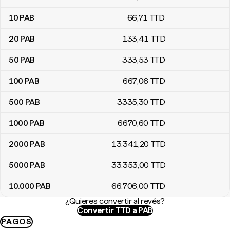
10
PAB
66
,71
TTD
20
PAB
133
,41
TTD
50
PAB
333
,53
TTD
100
PAB
667
,06
TTD
500
PAB
3335
,30
TTD
1000
PAB
6670
,60
TTD
2000
PAB
13.341
,20
TTD
5000
PAB
33.353
,00
TTD
10.000
PAB
66.706
,00
TTD
¿Quieres convertir al revés?
Convertir TTD a PAB
PAGOS