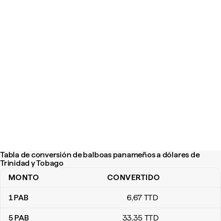
Tabla de conversión de balboas panameños a dólares de
Trinidad y Tobago
MONTO
CONVERTIDO
Tabla de conversión de balboas panameños a dólares de Trinida
1
PAB
6
,67
TTD
5
PAB
33
,35
TTD