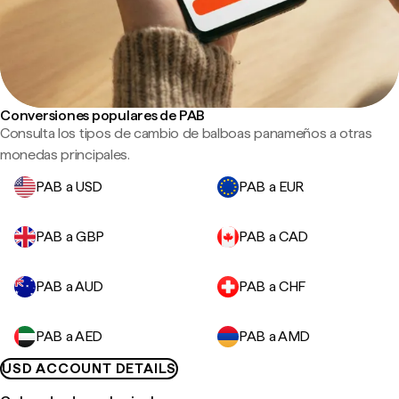
Conversiones populares de PAB
Consulta los tipos de cambio de balboas panameños a otras
monedas principales.
PAB a USD
PAB a EUR
PAB a GBP
PAB a CAD
PAB a AUD
PAB a CHF
PAB a AED
PAB a AMD
USD ACCOUNT DETAILS