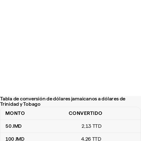
Tabla de conversión de dólares jamaicanos a dólares de
Trinidad y Tobago
MONTO
CONVERTIDO
Tabla de conversión de dólares jamaicanos a dólares de Trinidad
50
JMD
2
,13
TTD
100
JMD
4
,26
TTD