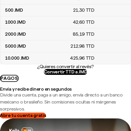
500
JMD
21
,30
TTD
1000
JMD
42
,60
TTD
2000
JMD
85
,19
TTD
5000
JMD
212
,98
TTD
10.000
JMD
425
,96
TTD
¿Quieres convertir al revés?
Convertir TTD a JMD
PAGOS
Envía y recibe dinero en segundos
Divide una cuenta, paga a un amigo, envía directo a un banco
mexicano o brasileño. Sin comisiones ocultas ni márgenes
sorpresivos.
Abre tu cuenta gratis