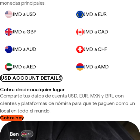
monedas principales.
JMD a USD
JMD a EUR
JMD a GBP
JMD a CAD
JMD a AUD
JMD a CHF
JMD a AED
JMD a AMD
USD ACCOUNT DETAILS
Cobra desde cualquier lugar
Comparte tus datos de cuenta USD, EUR, MXN y BRL con
clientes y plataformas de nómina para que te paguen como un
local en todo el mundo.
Cobra hoy